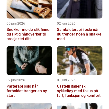
05 juni 2026
02 juni 2026
Snekker molde slik finner
Samtaleterapi i oslo når
du riktig håndverker til
du trenger noen å snakke
prosjektet ditt
med
02 juni 2026
01 juni 2026
Parterapi oslo når
Castelli italiensk
forholdet trenger en ny
sykkeltøy med fokus på
start
fart, funksjon og komfort