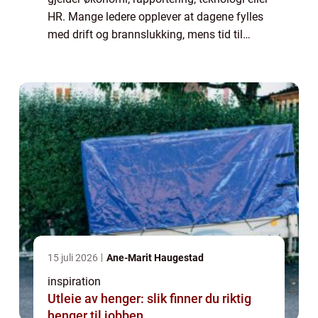
HR. Mange ledere opplever at dagene fylles
med drift og brannslukking, mens tid til
utvikling og gode valg blir knapp. Da kan
profesjonell Bedriftsrådgivning ...
15 juli 2026
Ane-Marit Haugestad
inspiration
Utleie av henger: slik finner du riktig
henger til jobben