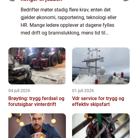
Bedrifter møter stadig flere krav, enten det
gjelder økonomi, rapportering, teknologi eller
HR. Mange ledere opplever at dagene fylles
med drift og brannslukking, mens tid til
utvikling og gode valg blir knapp. Da kan
profesjonell Bedriftsrådgivning ...
04 juli 2026
01 juli 2026
Brøyting: trygg ferdsel og
Vdr service for trygg og
forutsigbar vinterdrift
effektiv skipsfart