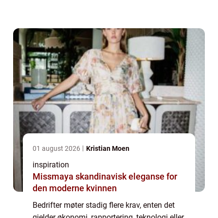
utvikling og gode valg blir knapp. Da kan
profesjonell Bedriftsrådgivning ...
01 august 2026
Kristian Moen
inspiration
Missmaya skandinavisk eleganse for
den moderne kvinnen
Bedrifter møter stadig flere krav, enten det
gjelder økonomi, rapportering, teknologi eller