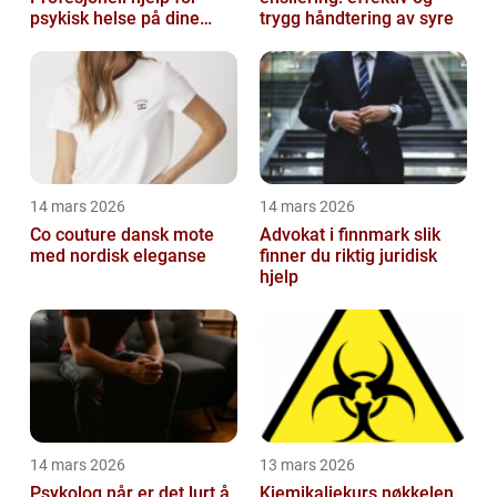
psykisk helse på dine
trygg håndtering av syre
premisser
14 mars 2026
14 mars 2026
Co couture dansk mote
Advokat i finnmark slik
med nordisk eleganse
finner du riktig juridisk
hjelp
14 mars 2026
13 mars 2026
Psykolog når er det lurt å
Kjemikaliekurs nøkkelen