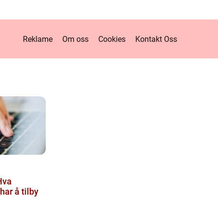
Reklame
Om oss
Cookies
Kontakt Oss
Hva
ar å tilby