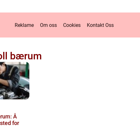
Reklame
Om oss
Cookies
Kontakt Oss
oll bærum
ærum: Å
ksted for