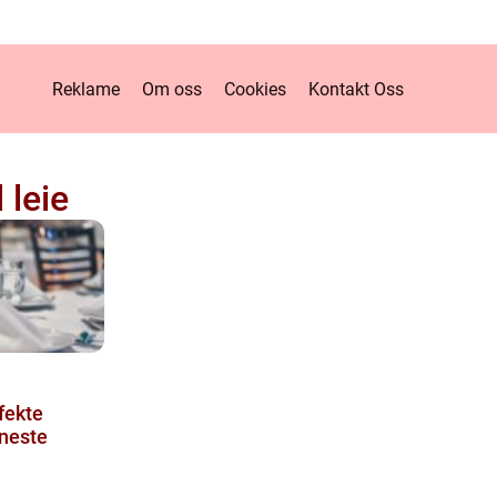
Reklame
Om oss
Cookies
Kontakt Oss
l leie
fekte
 neste