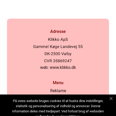
Adresse
web:
www.klikko.dk
Menu
Reklame
Om oss
På vores website bruges cookies til at huske dine indstillinger,
Cookies
statistik og personalisering af indhold og annoncer. Denne
information deles med tredjepart. Ved fortsat brug af websiden
Kontakt Oss