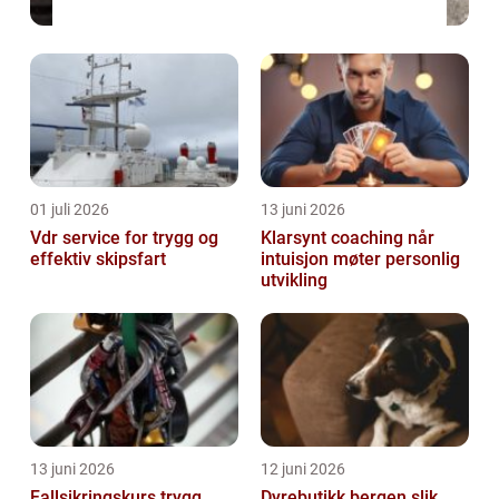
01 juli 2026
13 juni 2026
Vdr service for trygg og
Klarsynt coaching når
effektiv skipsfart
intuisjon møter personlig
utvikling
13 juni 2026
12 juni 2026
Fallsikringskurs trygg
Dyrebutikk bergen slik