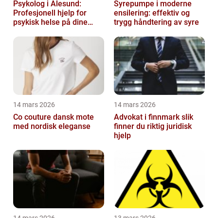
Psykolog i Ålesund:
Syrepumpe i moderne
Profesjonell hjelp for
ensilering: effektiv og
psykisk helse på dine
trygg håndtering av syre
premisser
14 mars 2026
14 mars 2026
Co couture dansk mote
Advokat i finnmark slik
med nordisk eleganse
finner du riktig juridisk
hjelp