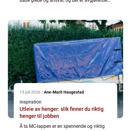
både glede og ansvar, og det er avgjørende å
sette seg godt inn i kravene...
15 juli 2026
Ane-Marit Haugestad
inspiration
Utleie av henger: slik finner du riktig
henger til jobben
Å ta MC-lappen er en spennende og viktig