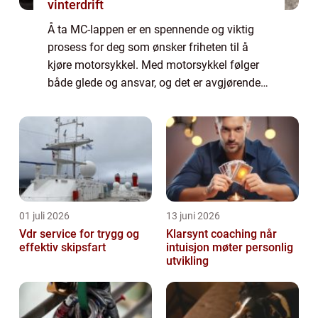
vinterdrift
Å ta MC-lappen er en spennende og viktig
prosess for deg som ønsker friheten til å
kjøre motorsykkel. Med motorsykkel følger
både glede og ansvar, og det er avgjørende å
sette seg godt inn i kravene...
01 juli 2026
13 juni 2026
Vdr service for trygg og
Klarsynt coaching når
effektiv skipsfart
intuisjon møter personlig
utvikling