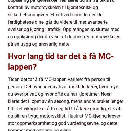
opplæring på kjøreskole. Her lærer du alt fra teknisk
kontroll av motorsykkelen til kjøreteknikk og
sikkerhetsmanøvrer. Etter hvert som du utvikler
ferdighetene dine, går du videre til mer avanserte
øvelser og kjøring i trafikk. Opplæringen avsluttes med
en oppkjøring der du viser at du mestrer motorsykkelen
på en trygg og ansvarlig måte.
Hvor lang tid tar det å få MC-
lappen?
Tiden det tar å få MC-lappen varierer fra person til
person. Det avhenger av hvor raskt du lærer, hvor mye
du øver privat, og hvor ofte du har kjøretimer. Noen
klarer det i løpet av én sesong, mens andre bruker lenger
tid. Det viktigste er å ta seg tid til å lære grundig, slik at
du blir en trygg motorsyklist. Husk at MC-kjøring krever
stor oppmerksomhet og god vurderingsevne, og dette
kommer med erfaring og øving.