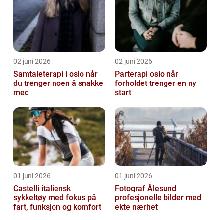
02 juni 2026
02 juni 2026
Samtaleterapi i oslo når
Parterapi oslo når
du trenger noen å snakke
forholdet trenger en ny
med
start
01 juni 2026
01 juni 2026
Castelli italiensk
Fotograf Ålesund
sykkeltøy med fokus på
profesjonelle bilder med
fart, funksjon og komfort
ekte nærhet