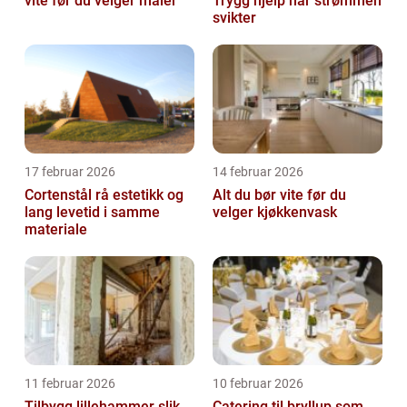
vite før du velger maler
Trygg hjelp når strømmen
svikter
17 februar 2026
14 februar 2026
Cortenstål rå estetikk og
Alt du bør vite før du
lang levetid i samme
velger kjøkkenvask
materiale
11 februar 2026
10 februar 2026
Tilbygg lillehammer slik
Catering til bryllup som