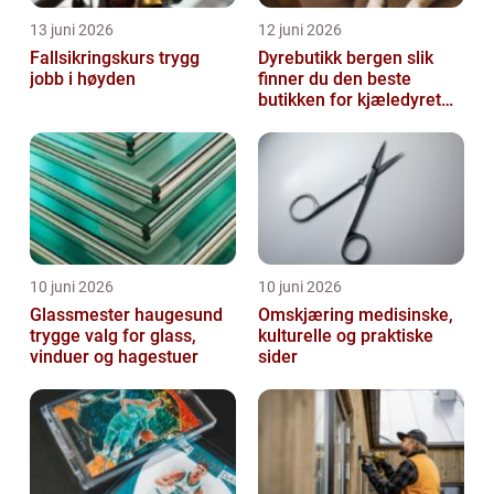
13 juni 2026
12 juni 2026
Fallsikringskurs trygg
Dyrebutikk bergen slik
jobb i høyden
finner du den beste
butikken for kjæledyret
ditt
10 juni 2026
10 juni 2026
Glassmester haugesund
Omskjæring medisinske,
trygge valg for glass,
kulturelle og praktiske
vinduer og hagestuer
sider