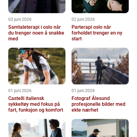
02 juni 2026
02 juni 2026
Samtaleterapi i oslo når
Parterapi oslo når
du trenger noen å snakke
forholdet trenger en ny
med
start
01 juni 2026
01 juni 2026
Castelli italiensk
Fotograf Ålesund
sykkeltøy med fokus på
profesjonelle bilder med
fart, funksjon og komfort
ekte nærhet