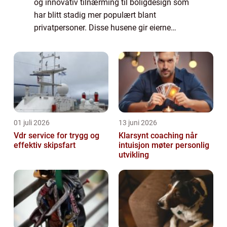
og innovativ tilnærming til boligdesign som
har blitt stadig mer populært blant
privatpersoner. Disse husene gir eierne
muligheten til å skape sitt drømmehjem,
skreddersydd etter deres behov og
preferanser. ...
01 juli 2026
13 juni 2026
Vdr service for trygg og
Klarsynt coaching når
effektiv skipsfart
intuisjon møter personlig
utvikling