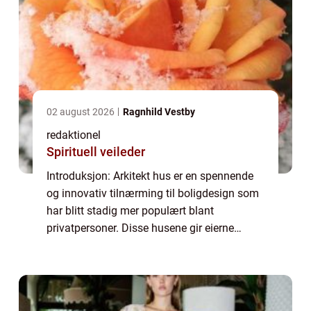
02 august 2026
Ragnhild Vestby
redaktionel
Spirituell veileder
Introduksjon: Arkitekt hus er en spennende
og innovativ tilnærming til boligdesign som
har blitt stadig mer populært blant
privatpersoner. Disse husene gir eierne
muligheten til å skape sitt drømmehjem,
skreddersydd etter deres behov og
preferanser. ...