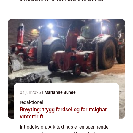
muligheten til å skape sitt drømmehjem,
skreddersydd etter deres behov og
preferanser. ...
04 juli 2026
Marianne Sunde
redaktionel
Brøyting: trygg ferdsel og forutsigbar
vinterdrift
Introduksjon: Arkitekt hus er en spennende