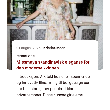
01 august 2026
Kristian Moen
redaktionel
Missmaya skandinavisk eleganse for
den moderne kvinnen
Introduksjon: Arkitekt hus er en spennende
og innovativ tilnærming til boligdesign som
har blitt stadig mer populært blant
privatpersoner. Disse husene gir eierne
muligheten til å skape sitt drømmehjem,
skreddersydd etter deres behov og