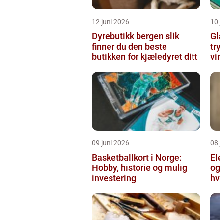
12 juni 2026
10 
Dyrebutikk bergen slik
Gl
finner du den beste
tr
butikken for kjæledyret ditt
vi
09 juni 2026
08 
Basketballkort i Norge:
El
Hobby, historie og mulig
og
investering
hv