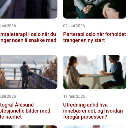
juni 2026
02 juni 2026
taleterapi i oslo når du
Parterapi oslo når forholdet
enger noen å snakke med
trenger en ny start
juni 2026
11 mai 2026
tograf Ålesund
Utredning adhd hva
ofesjonelle bilder med
innebærer det, og hvordan
te nærhet
foregår prosessen?