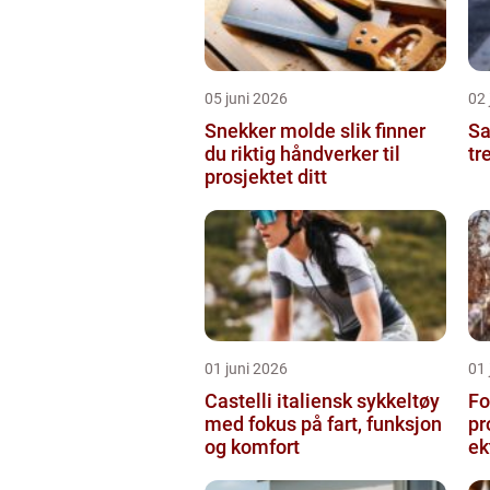
05 juni 2026
02 
Snekker molde slik finner
Sam
du riktig håndverker til
tr
prosjektet ditt
01 juni 2026
01 
Castelli italiensk sykkeltøy
Fo
med fokus på fart, funksjon
pr
og komfort
ek