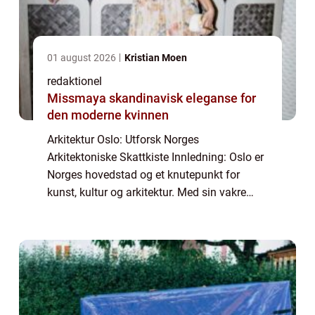
01 august 2026
Kristian Moen
redaktionel
Missmaya skandinavisk eleganse for
den moderne kvinnen
Arkitektur Oslo: Utforsk Norges
Arkitektoniske Skattkiste Innledning: Oslo er
Norges hovedstad og et knutepunkt for
kunst, kultur og arkitektur. Med sin vakre
beliggenhet mellom fjorder og fjell, har Oslo
en rik historie preget av forskjellige arkite...