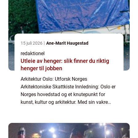
15 juli 2026
Ane-Marit Haugestad
redaktionel
Utleie av henger: slik finner du riktig
henger til jobben
Arkitektur Oslo: Utforsk Norges
Arkitektoniske Skattkiste Innledning: Oslo er
Norges hovedstad og et knutepunkt for
kunst, kultur og arkitektur. Med sin vakre
beliggenhet mellom fjorder og fjell, har Oslo
en rik historie preget av forskjellige arkite...