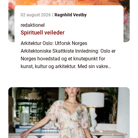
02 august 2026
Ragnhild Vestby
redaktionel
Spirituell veileder
Arkitektur Oslo: Utforsk Norges
Arkitektoniske Skattkiste Innledning: Oslo er
Norges hovedstad og et knutepunkt for
kunst, kultur og arkitektur. Med sin vakre
beliggenhet mellom fjorder og fjell, har Oslo
en rik historie preget av forskjellige arkite...