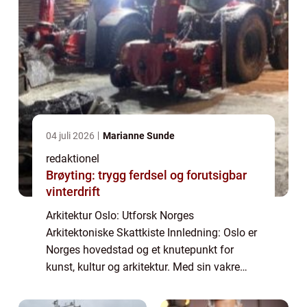
04 juli 2026
Marianne Sunde
redaktionel
Brøyting: trygg ferdsel og forutsigbar
vinterdrift
Arkitektur Oslo: Utforsk Norges
Arkitektoniske Skattkiste Innledning: Oslo er
Norges hovedstad og et knutepunkt for
kunst, kultur og arkitektur. Med sin vakre
beliggenhet mellom fjorder og fjell, har Oslo
en rik historie preget av forskjellige arkite...