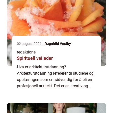
02 august 2026
Ragnhild Vestby
redaktionel
Spirituell veileder
Hva er arkitekturutdanning?
Arkitekturutdanning refererer til studiene og
opplæringen som er nødvendig for å bli en
profesjonell arkitekt. Det er en kreativ og
teknisk disiplin som kombinerer kunst,
vitenskap og design for å skape funksjonelle
og est...