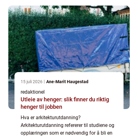
vitenskap og design for å skape funksjonelle
og est...
15 juli 2026
Ane-Marit Haugestad
redaktionel
Utleie av henger: slik finner du riktig
henger til jobben
Hva er arkitekturutdanning?
Arkitekturutdanning refererer til studiene og
opplæringen som er nødvendig for å bli en