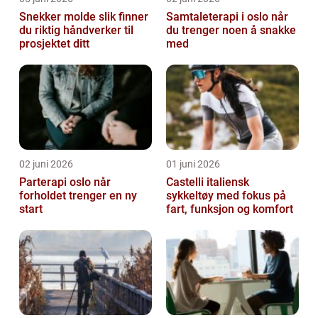
Snekker molde slik finner
Samtaleterapi i oslo når
du riktig håndverker til
du trenger noen å snakke
prosjektet ditt
med
02 juni 2026
01 juni 2026
Parterapi oslo når
Castelli italiensk
forholdet trenger en ny
sykkeltøy med fokus på
start
fart, funksjon og komfort