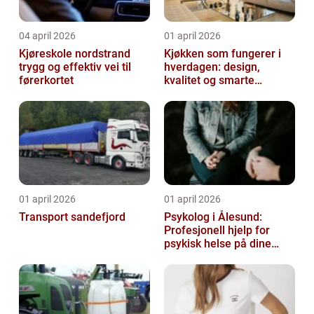
04 april 2026
01 april 2026
Kjøreskole nordstrand
Kjøkken som fungerer i
trygg og effektiv vei til
hverdagen: design,
førerkortet
kvalitet og smarte
løsninger
01 april 2026
01 april 2026
Transport sandefjord
Psykolog i Ålesund:
Profesjonell hjelp for
psykisk helse på dine
premisser