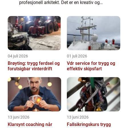
profesjonell arkitekt. Det er en kreativ og
teknisk disiplin som kombinerer kunst,
vitenskap og design for å skape funksjonelle
og est...
04 juli 2026
01 juli 2026
Brøyting: trygg ferdsel og
Vdr service for trygg og
forutsigbar vinterdrift
effektiv skipsfart
13 juni 2026
13 juni 2026
Klarsynt coaching når
Fallsikringskurs trygg