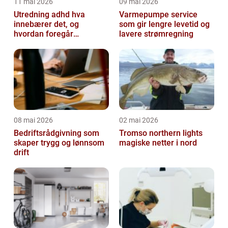
11 mai 2026
09 mai 2026
Utredning adhd hva
Varmepumpe service
innebærer det, og
som gir lengre levetid og
hvordan foregår
lavere strømregning
prosessen?
08 mai 2026
02 mai 2026
Bedriftsrådgivning som
Tromso northern lights
skaper trygg og lønnsom
magiske netter i nord
drift