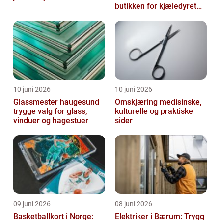
butikken for kjæledyret
ditt
10 juni 2026
10 juni 2026
Glassmester haugesund
Omskjæring medisinske,
trygge valg for glass,
kulturelle og praktiske
vinduer og hagestuer
sider
09 juni 2026
08 juni 2026
Basketballkort i Norge:
Elektriker i Bærum: Trygg