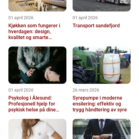
01 april 2026
01 april 2026
Kjøkken som fungerer i
Transport sandefjord
hverdagen: design,
kvalitet og smarte
løsninger
01 april 2026
26 mars 2026
Psykolog i Ålesund:
Syrepumpe i moderne
Profesjonell hjelp for
ensilering: effektiv og
psykisk helse på dine
trygg håndtering av syre
premisser