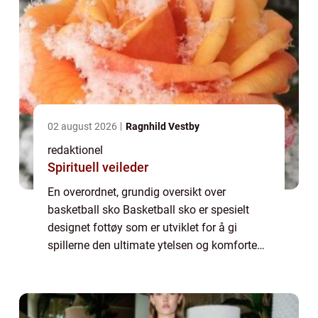
02 august 2026
Ragnhild Vestby
redaktionel
Spirituell veileder
En overordnet, grundig oversikt over
basketball sko Basketball sko er spesielt
designet fottøy som er utviklet for å gi
spillerne den ultimate ytelsen og komforten
på basketballbanen. Skoene er en viktig del
av utstyret og spiller en nøkkelrolle i sp...