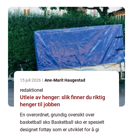
av utstyret og spiller en nøkkelrolle i sp...
15 juli 2026
Ane-Marit Haugestad
redaktionel
Utleie av henger: slik finner du riktig
henger til jobben
En overordnet, grundig oversikt over
basketball sko Basketball sko er spesielt
designet fottøy som er utviklet for å gi