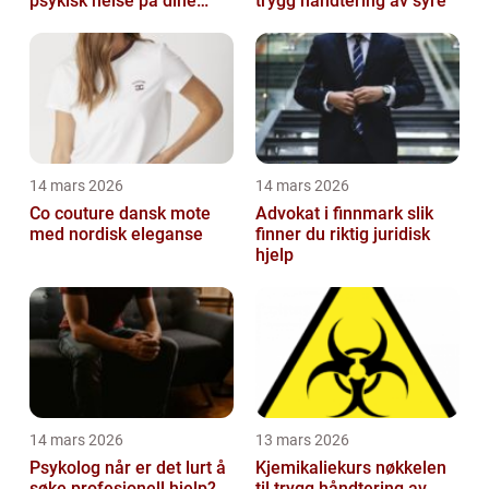
psykisk helse på dine
trygg håndtering av syre
premisser
14 mars 2026
14 mars 2026
Co couture dansk mote
Advokat i finnmark slik
med nordisk eleganse
finner du riktig juridisk
hjelp
14 mars 2026
13 mars 2026
Psykolog når er det lurt å
Kjemikaliekurs nøkkelen
søke profesjonell hjelp?
til trygg håndtering av