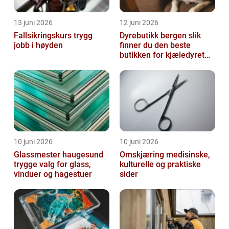
13 juni 2026
12 juni 2026
Fallsikringskurs trygg
Dyrebutikk bergen slik
jobb i høyden
finner du den beste
butikken for kjæledyret
ditt
10 juni 2026
10 juni 2026
Glassmester haugesund
Omskjæring medisinske,
trygge valg for glass,
kulturelle og praktiske
vinduer og hagestuer
sider