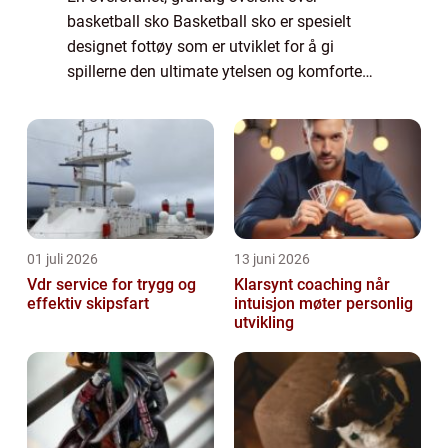
basketball sko Basketball sko er spesielt
designet fottøy som er utviklet for å gi
spillerne den ultimate ytelsen og komforten
på basketballbanen. Skoene er en viktig del
av utstyret og spiller en nøkkelrolle i sp...
01 juli 2026
13 juni 2026
Vdr service for trygg og
Klarsynt coaching når
effektiv skipsfart
intuisjon møter personlig
utvikling