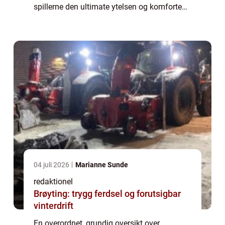
spillerne den ultimate ytelsen og komforten
på basketballbanen. Skoene er en viktig del
av utstyret og spiller en nøkkelrolle i sp...
04 juli 2026
Marianne Sunde
redaktionel
Brøyting: trygg ferdsel og forutsigbar
vinterdrift
En overordnet, grundig oversikt over