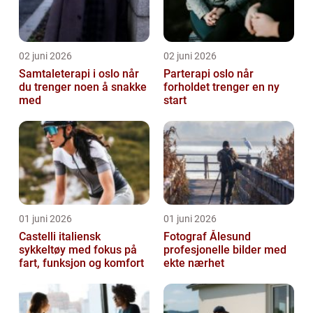
02 juni 2026
02 juni 2026
Samtaleterapi i oslo når
Parterapi oslo når
du trenger noen å snakke
forholdet trenger en ny
med
start
01 juni 2026
01 juni 2026
Castelli italiensk
Fotograf Ålesund
sykkeltøy med fokus på
profesjonelle bilder med
fart, funksjon og komfort
ekte nærhet