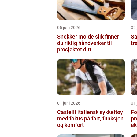
05 juni 2026
02 
Snekker molde slik finner
Sam
du riktig håndverker til
tr
prosjektet ditt
01 juni 2026
01 
Castelli italiensk sykkeltøy
Fo
med fokus på fart, funksjon
pr
og komfort
ek