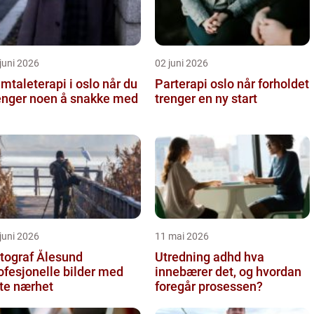
juni 2026
02 juni 2026
taleterapi i oslo når du
Parterapi oslo når forholdet
enger noen å snakke med
trenger en ny start
juni 2026
11 mai 2026
tograf Ålesund
Utredning adhd hva
ofesjonelle bilder med
innebærer det, og hvordan
te nærhet
foregår prosessen?