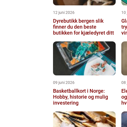
12 juni 2026
10 
Dyrebutikk bergen slik
Gl
finner du den beste
tr
butikken for kjæledyret ditt
vi
09 juni 2026
08 
Basketballkort i Norge:
El
Hobby, historie og mulig
og
investering
hv