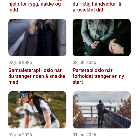
hjelp for rygg, nakke og
du riktig håndverker til
ledd
prosjektet ditt
02 juni 2026
02 juni 2026
Samtaleterapi i oslo når
Parterapi oslo når
du trenger noen å snakke
forholdet trenger en ny
med
start
01 juni 2026
01 juni 2026