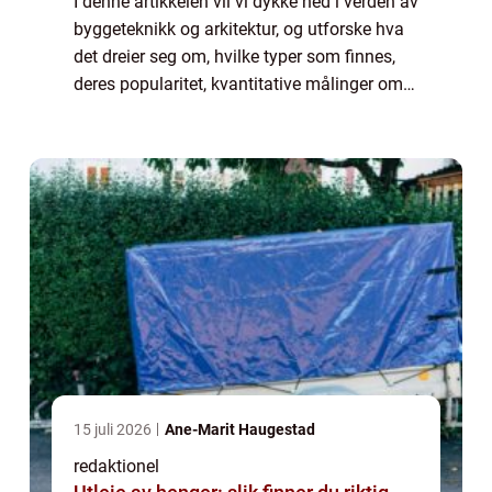
I denne artikkelen vil vi dykke ned i verden av
byggeteknikk og arkitektur, og utforske hva
det dreier seg om, hvilke typer som finnes,
deres popularitet, kvantitative målinger om
dem, hvordan de skiller seg fra hverandre, og
til slutt, en historisk ...
15 juli 2026
Ane-Marit Haugestad
redaktionel