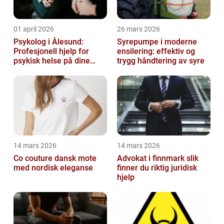
01 april 2026
26 mars 2026
Psykolog i Ålesund:
Syrepumpe i moderne
Profesjonell hjelp for
ensilering: effektiv og
psykisk helse på dine
trygg håndtering av syre
premisser
14 mars 2026
14 mars 2026
Co couture dansk mote
Advokat i finnmark slik
med nordisk eleganse
finner du riktig juridisk
hjelp