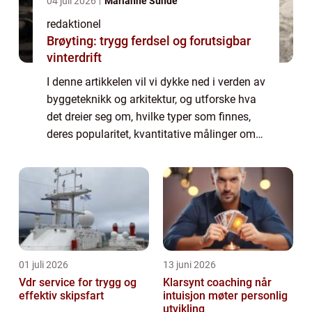
04 juli 2026
Marianne Sunde
redaktionel
Brøyting: trygg ferdsel og forutsigbar
vinterdrift
I denne artikkelen vil vi dykke ned i verden av
byggeteknikk og arkitektur, og utforske hva
det dreier seg om, hvilke typer som finnes,
deres popularitet, kvantitative målinger om
dem, hvordan de skiller seg fra hverandre, og
til slutt, en historisk ...
01 juli 2026
13 juni 2026
Vdr service for trygg og
Klarsynt coaching når
effektiv skipsfart
intuisjon møter personlig
utvikling