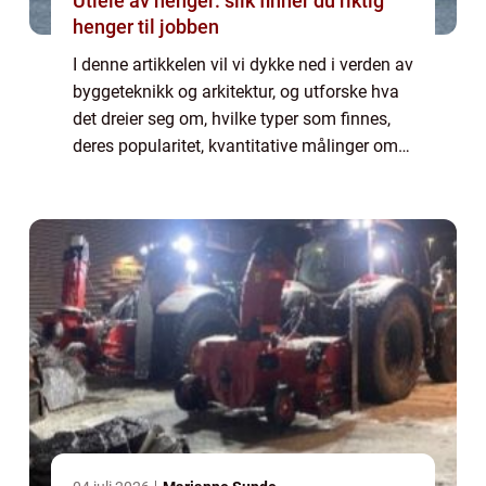
Utleie av henger: slik finner du riktig
henger til jobben
I denne artikkelen vil vi dykke ned i verden av
byggeteknikk og arkitektur, og utforske hva
det dreier seg om, hvilke typer som finnes,
deres popularitet, kvantitative målinger om
dem, hvordan de skiller seg fra hverandre, og
til slutt, en historisk ...