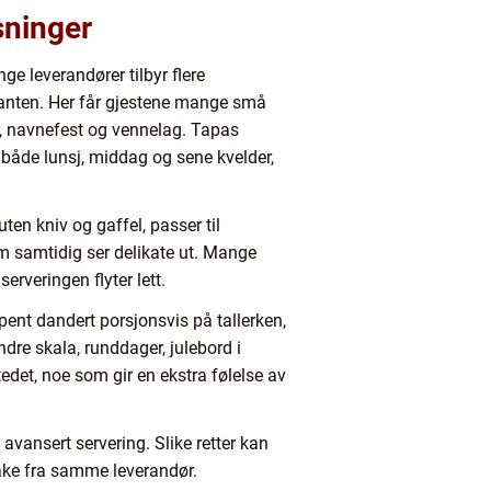
sninger
ge leverandører tilbyr flere
ianten. Her får gjestene mange små
er, navnefest og vennelag. Tapas
e både lunsj, middag og sene kvelder,
en kniv og gaffel, passer til
som samtidig ser delikate ut. Mange
erveringen flyter lett.
ent dandert porsjonsvis på tallerken,
ndre skala, runddager, julebord i
tedet, noe som gir en ekstra følelse av
avansert servering. Slike retter kan
 kake fra samme leverandør.