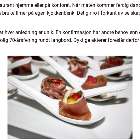
taurant hjemme eller på kontoret. Når maten kommer ferdig dander
bruke timer på egen kjøkkenbenk. Det gir ro i forkant av selsk
at hver anledning er unik. En konfirmasjon har andre behov enn 
lig 70-årsfeiring rundt langbord. Dyktige aktører foreslår derfor