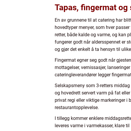
Tapas, fingermat og 
En av grunnene til at catering har bli
hovedtyper menyer, som hver passer 
retter, både kalde og varme, og kan p
fungerer godt når aldersspennet er sto
og gjør det enkelt å ta hensyn til ulik
Fingermat egner seg godt når gjesten
mottagelser, vernissasjer, lanseringer
cateringleverandører legger fingermat 
Selskapsmeny som 3-retters middag gi
og hovedrett servert varm på fat eller
privat regi eller viktige markeringer 
restaurantopplevelse.
I tillegg kommer enklere middagsretter
leveres varme i varmekasser, klare ti