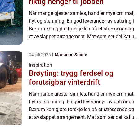
riktig henger til jobben
Når mange gjester samles, handler mye om mat,
flyt og stemning. En god leverandør av catering i
Bærum kan gjøre forskjellen på et stressende og
et avslappet arrangement. Mat som ser delikat ut,
kommer presist, og smake...
04 juli 2026
Marianne Sunde
inspiration
Brøyting: trygg ferdsel og
forutsigbar vinterdrift
Når mange gjester samles, handler mye om mat,
flyt og stemning. En god leverandør av catering i
Bærum kan gjøre forskjellen på et stressende og
et avslappet arrangement. Mat som ser delikat ut,
kommer presist, og smake...