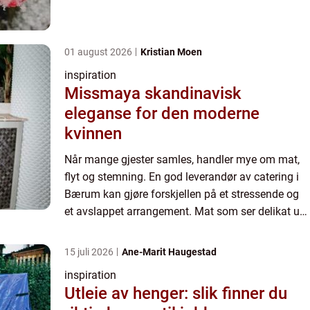
kommer presist, og smake...
01 august 2026
Kristian Moen
inspiration
Missmaya skandinavisk
eleganse for den moderne
kvinnen
Når mange gjester samles, handler mye om mat,
flyt og stemning. En god leverandør av catering i
Bærum kan gjøre forskjellen på et stressende og
et avslappet arrangement. Mat som ser delikat ut,
kommer presist, og smake...
15 juli 2026
Ane-Marit Haugestad
inspiration
Utleie av henger: slik finner du