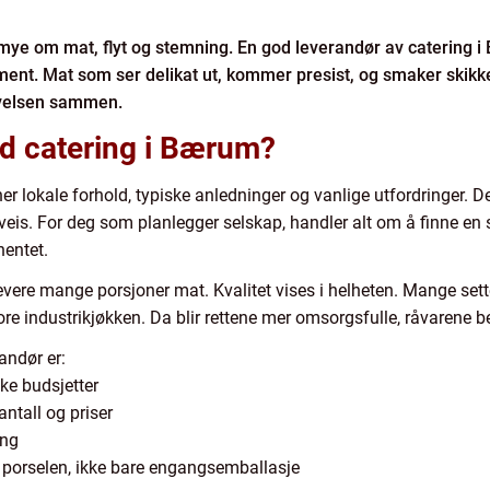
ye om mat, flyt og stemning. En god leverandør av catering i 
nt. Mat som ser delikat ut, kommer presist, og smaker skikkeli
levelsen sammen.
d catering i Bærum?
er lokale forhold, typiske anledninger og vanlige utfordringer. De
rveis. For deg som planlegger selskap, handler alt om å finne en
hentet.
vere mange porsjoner mat. Kvalitet vises i helheten. Mange sett
tore industrikjøkken. Da blir rettene mer omsorgsfulle, råvarene 
andør er:
ke budsjetter
tall og priser
ing
g porselen, ikke bare engangsemballasje