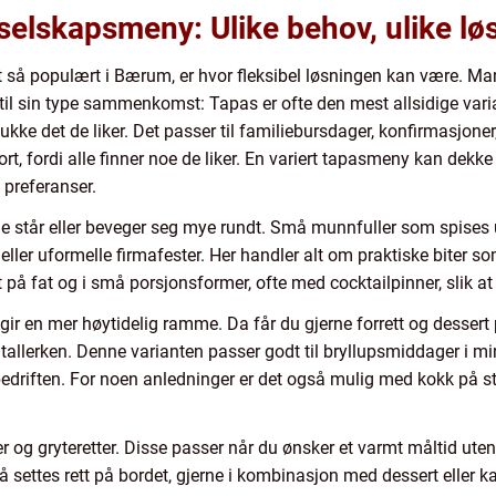
selskapsmeny: Ulike behov, ulike lø
tt så populært i Bærum, er hvor fleksibel løsningen kan være. Man
til sin type sammenkomst: Tapas er ofte den mest allsidige var
lukke det de liker. Det passer til familiebursdager, konfirmasjon
rt, fordi alle finner noe de liker. En variert tapasmeny kan dekk
e preferanser.
e står eller beveger seg mye rundt. Små munnfuller som spises ut
 eller uformelle firmafester. Her handler alt om praktiske biter 
på fat og i små porsjonsformer, ofte med cocktailpinner, slik at s
r en mer høytidelig ramme. Da får du gjerne forrett og dessert p
 tallerken. Denne varianten passer godt til bryllupsmiddager i mi
i bedriften. For noen anledninger er det også mulig med kokk på s
 og gryteretter. Disse passer når du ønsker et varmt måltid uten 
l å settes rett på bordet, gjerne i kombinasjon med dessert eller