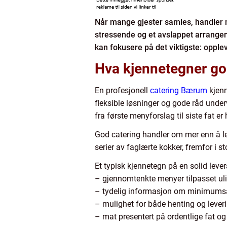
Når mange gjester samles, handler m
stressende og et avslappet arrangeme
kan fokusere på det viktigste: opp
Hva kjennetegner go
En profesjonell
catering Bærum
kjenn
fleksible løsninger og gode råd unde
fra første menyforslag til siste fat er 
God catering handler om mer enn å le
serier av faglærte kokker, fremfor i s
Et typisk kjennetegn på en solid lever
– gjennomtenkte menyer tilpasset uli
– tydelig informasjon om minimumsan
– mulighet for både henting og lever
– mat presentert på ordentlige fat o