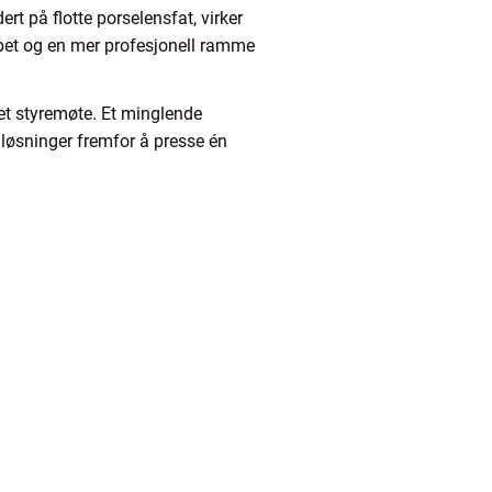
t på flotte porselensfat, virker
apet og en mer profesjonell ramme
et styremøte. Et minglende
 løsninger fremfor å presse én