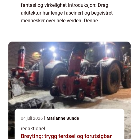
fantasi og virkelighet Introduksjon: Drag
arkitektur har lenge fascinert og begeistret
mennesker over hele verden. Denne
artikkelen tar deg med på en dybdegående
reise inn i drag arkitekturens verden. Vi
dykk...
04 juli 2026
Marianne Sunde
redaktionel
Brøyting: trygg ferdsel og forutsigbar