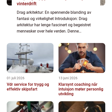
vinterdrift
Drag arkitektur: En spennende blanding av
fantasi og virkelighet Introduksjon: Drag
arkitektur har lenge fascinert og begeistret
mennesker over hele verden. Denne
artikkelen tar deg med på en dybdegående
reise inn i drag arkitekturens verden. Vi
dykk...
01 juli 2026
13 juni 2026
Vdr service for trygg og
Klarsynt coaching når
effektiv skipsfart
intuisjon møter personlig
utvikling