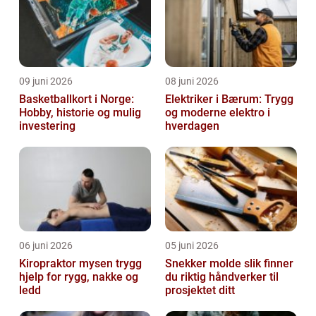
09 juni 2026
08 juni 2026
Basketballkort i Norge:
Elektriker i Bærum: Trygg
Hobby, historie og mulig
og moderne elektro i
investering
hverdagen
06 juni 2026
05 juni 2026
Kiropraktor mysen trygg
Snekker molde slik finner
hjelp for rygg, nakke og
du riktig håndverker til
ledd
prosjektet ditt