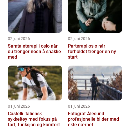
02 juni 2026
02 juni 2026
Samtaleterapi i oslo når
Parterapi oslo når
du trenger noen å snakke
forholdet trenger en ny
med
start
01 juni 2026
01 juni 2026
Castelli italiensk
Fotograf Ålesund
sykkeltøy med fokus på
profesjonelle bilder med
fart, funksjon og komfort
ekte nærhet