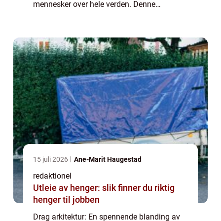
mennesker over hele verden. Denne
artikkelen tar deg med på en dybdegående
reise inn i drag arkitekturens verden. Vi
dykk...
15 juli 2026
Ane-Marit Haugestad
redaktionel
Utleie av henger: slik finner du riktig
henger til jobben
Drag arkitektur: En spennende blanding av