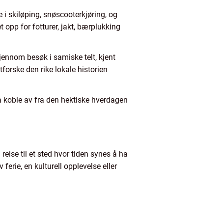
e i skiløping, snøscooterkjøring, og
p for fotturer, jakt, bærplukking
ennom besøk i samiske telt, kjent
orske den rike lokale historien
 å koble av fra den hektiske hverdagen
eise til et sted hvor tiden synes å ha
ferie, en kulturell opplevelse eller