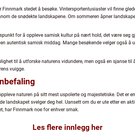
er Finnmark stedet å besøke. Vintersportentusiaster vil finne gled
nom de snødekte landskapene. Om sommeren åpner landskapet op
punkt for å oppleve samisk kultur på nært hold, det være seg gj
i en autentisk samisk middag. Mange besøkende velger også å utf
ulighet til å utforske naturens vidundere, men også en sjanse til
urens vuigge.
nbefaling
ppleve naturen på sitt mest uspolerte og majestetiske. Det er en r
de landskapet svelger deg hel. Uansett om du er ute etter en aktiv 
aet, har Finnmark noe for enhver smak.
Les flere innlegg her