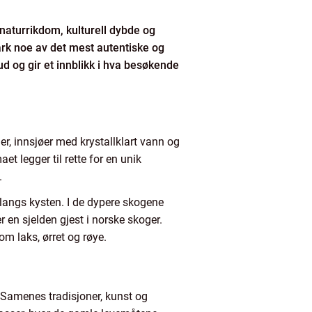
naturrikdom, kulturell dybde og
ark noe av det mest autentiske og
d og gir et innblikk i hva besøkende
ner, innsjøer med krystallklart vann og
et legger til rette for en unik
.
 langs kysten. I de dypere skogene
 en sjelden gjest i norske skoger.
som laks, ørret og røye.
 Samenes tradisjoner, kunst og