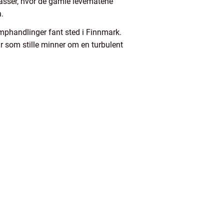
asser, hvor de gamle levemåtene
.
amphandlinger fant sted i Finnmark.
år som stille minner om en turbulent