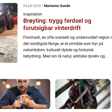
av det mest a...
04 juli 2026
Marianne Sunde
inspiration
Brøyting: trygg ferdsel og
forutsigbar vinterdrift
Finnmark, en ofte oversett og undervurdert region i
det nordligste Norge, er et område som byr på
naturrikdom, kulturell dybde og historisk
betydning. Med sin rå natur, arktiske dyreliv og
samiske tradisjoner, representerer Finnmark noe
av det mest a...