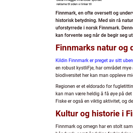
Finnmark, en ofte oversett og underv
historisk betydning. Med sin rå natu
uforstyrrede i norsk Finnmark. Denn
kan forvente seg når de begir seg ut 
Finnmarks natur og d
Kildin Finnmark er preget av sitt ube
en robust kystliFje, har området mye å
biodiversitet her kan man oppleve m
Regionen er et eldorado for fugletitt
kan man være heldig å få øye på det s
Fiske er også en viktig aktivitet, og d
Kultur og historie i 
Finnmark og omegn har en stolt samis