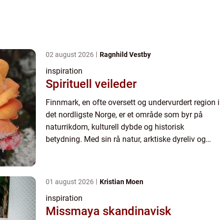
02 august 2026
Ragnhild Vestby
inspiration
Spirituell veileder
Finnmark, en ofte oversett og undervurdert region i
det nordligste Norge, er et område som byr på
naturrikdom, kulturell dybde og historisk
betydning. Med sin rå natur, arktiske dyreliv og
samiske tradisjoner, representerer Finnmark noe
av det mest a...
01 august 2026
Kristian Moen
inspiration
Missmaya skandinavisk