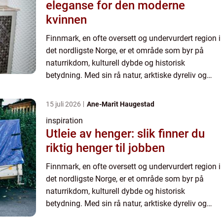
eleganse for den moderne
kvinnen
Finnmark, en ofte oversett og undervurdert region i
det nordligste Norge, er et område som byr på
naturrikdom, kulturell dybde og historisk
betydning. Med sin rå natur, arktiske dyreliv og
samiske tradisjoner, representerer Finnmark noe
av det mest a...
15 juli 2026
Ane-Marit Haugestad
inspiration
Utleie av henger: slik finner du
riktig henger til jobben
Finnmark, en ofte oversett og undervurdert region i
det nordligste Norge, er et område som byr på
naturrikdom, kulturell dybde og historisk
betydning. Med sin rå natur, arktiske dyreliv og
samiske tradisjoner, representerer Finnmark noe