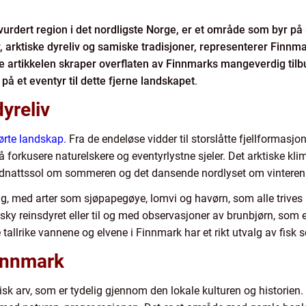
urdert region i det nordligste Norge, er et område som byr på 
r, arktiske dyreliv og samiske tradisjoner, representerer Finnm
e artikkelen skraper overflaten av Finnmarks mangeverdig tilbu
på et eventyr til dette fjerne landskapet
.
yreliv
rørte landskap.
Fra de endeløse vidder til storslåtte fjellformasjo
 forkusere naturelskere og eventyrlystne sjeler. Det arktiske klima
idnattssol om sommeren og det dansende nordlyset om vinteren
ing, med arter som sjøpapegøye, lomvi og havørn, som alle trives
ky reinsdyret eller til og med observasjoner av brunbjørn, som er
e tallrike vannene og elvene i Finnmark har et rikt utvalg av fisk 
Finnmark
k arv, som er tydelig gjennom den lokale kulturen og historien.