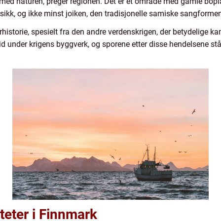
 med naturen, preger regionen. Det er et område med gamle bopl
sikk, og ikke minst joiken, den tradisjonelle samiske sangformen
historie, spesielt fra den andre verdenskrigen, der betydelige k
id under krigens byggverk, og sporene etter disse hendelsene st
teter i Finnmark