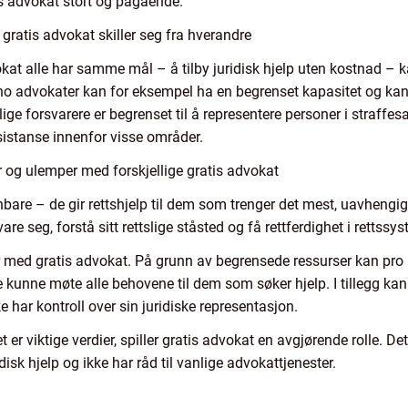
tis advokat stort og pågående.
gratis advokat skiller seg fra hverandre
okat alle har samme mål – å tilby juridisk hjelp uten kostnad – k
bono advokater kan for eksempel ha en begrenset kapasitet og kan 
lige forsvarere er begrenset til å representere personer i straffes
sistanse innenfor visse områder.
 og ulemper med forskjellige gratis advokat
bare – de gir rettshjelp til dem som trenger det mest, uavhengi
vare seg, forstå sitt rettslige ståsted og få rettferdighet i rettssy
 med gratis advokat. På grunn av begrensede ressurser kan pro b
kke kunne møte alle behovene til dem som søker hjelp. I tillegg kan
ke har kontroll over sin juridiske representasjon.
t er viktige verdier, spiller gratis advokat en avgjørende rolle. De
disk hjelp og ikke har råd til vanlige advokattjenester.