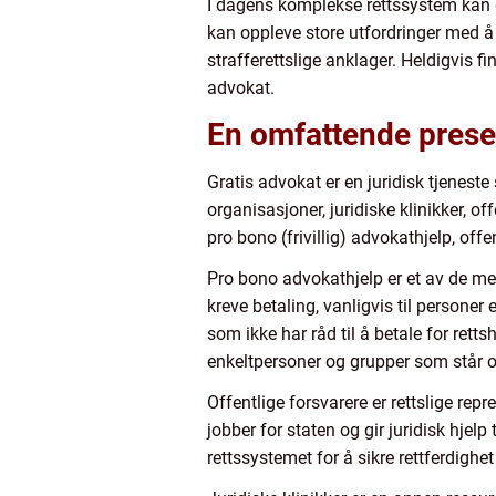
I dagens komplekse rettssystem kan d
kan oppleve store utfordringer med å 
strafferettslige anklager. Heldigvis 
advokat.
En omfattende prese
Gratis advokat er en juridisk tjeneste
organisasjoner, juridiske klinikker, o
pro bono (frivillig) advokathjelp, offen
Pro bono advokathjelp er et av de mest
kreve betaling, vanligvis til personer
som ikke har råd til å betale for rett
enkeltpersoner og grupper som står o
Offentlige forsvarere er rettslige re
jobber for staten og gir juridisk hjelp
rettssystemet for å sikre rettferdighe