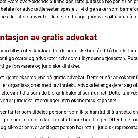
et være overveldende å finne den rette juridiske hjelpen til en
betale for advokattjenester, spesielt i viktige saker som barnefor
finnes det alternativer for dem som trenger juridisk støtte uten
ntasjon av gratis advokat
 som tilbys uten kostnad for de som ikke har råd til å betale for 
ffentlige etater og advokater selv som tilbyr denne tjenesten. Pop
tlige forsvarere og juridiske klinikker.
 kjente eksemplene på gratis advokat. Dette er når advokater friv
 eller organisasjoner med lav inntekt. Advokater engasjerer seg of
shjelp, samtidig som de bidrar tilbake til samfunnet. Dette kan vær
verfor juridiske utfordringer uten økonomisk kapasitet.
presentanter som tildeles personer som ikke har råd til å ansette
 til personer som er siktet for straffbare handlinger. Offentlige fo
t og sikre at enhver anklaget person har rett til juridisk repres