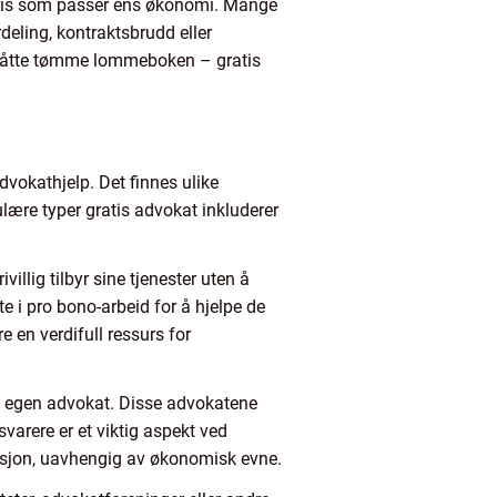
 pris som passer ens økonomi. Mange
deling, kontraktsbrudd eller
 å måtte tømme lommeboken – gratis
advokathjelp. Det finnes ulike
ulære typer gratis advokat inkluderer
illig tilbyr sine tjenester uten å
te i pro bono-arbeid for å hjelpe de
e en verdifull ressurs for
 en egen advokat. Disse advokatene
rsvarere er et viktig aspekt ved
entasjon, uavhengig av økonomisk evne.