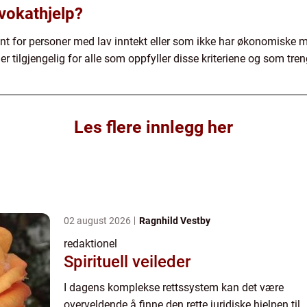
vokathjelp?
t for personer med lav inntekt eller som ikke har økonomiske mid
r tilgjengelig for alle som oppfyller disse kriteriene og som treng
Les flere innlegg her
02 august 2026
Ragnhild Vestby
redaktionel
Spirituell veileder
I dagens komplekse rettssystem kan det være
overveldende å finne den rette juridiske hjelpen til