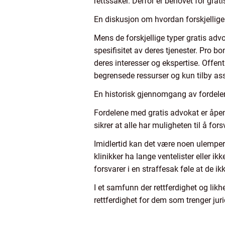
rettssaker. Derfor er behovet for gra
En diskusjon om hvordan forskjellige 
Mens de forskjellige typer gratis adv
spesifisitet av deres tjenester. Pro 
deres interesser og ekspertise. Offent
begrensede ressurser og kun tilby as
En historisk gjennomgang av fordeler
Fordelene med gratis advokat er åpen
sikrer at alle har muligheten til å fors
Imidlertid kan det være noen ulemper
klinikker ha lange ventelister eller i
forsvarer i en straffesak føle at de ik
I et samfunn der rettferdighet og likhe
rettferdighet for dem som trenger juri