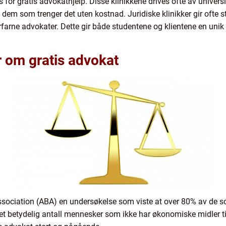
s for gratis advokathjelp. Disse klinikkene drives ofte av universi
il dem som trenger det uten kostnad. Juridiske klinikker gir ofte s
erfarne advokater. Dette gir både studentene og klientene en unik 
r om gratis advokat
ociation (ABA) en undersøkelse som viste at over 80% av de som
er et betydelig antall mennesker som ikke har økonomiske midler ti