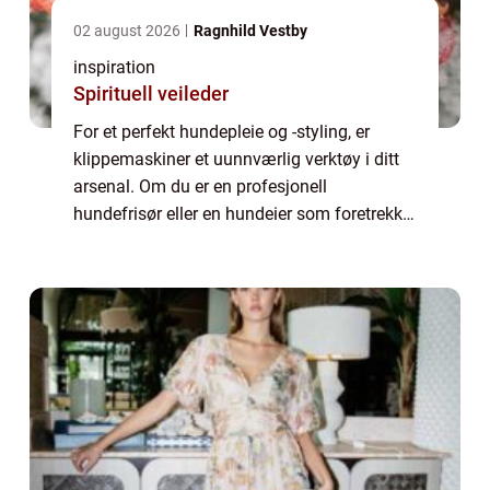
02 august 2026
Ragnhild Vestby
inspiration
Spirituell veileder
For et perfekt hundepleie og -styling, er
klippemaskiner et uunnværlig verktøy i ditt
arsenal. Om du er en profesjonell
hundefrisør eller en hundeier som foretrekker
å stelle kjæledyret hjemme, å velge en god
kli...