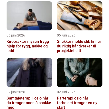
06 juni 2026
05 juni 2026
Kiropraktor mysen trygg
Snekker molde slik finner
hjelp for rygg, nakke og
du riktig håndverker til
ledd
prosjektet ditt
02 juni 2026
02 juni 2026
Samtaleterapi i oslo når
Parterapi oslo når
du trenger noen å snakke
forholdet trenger en ny
med
start