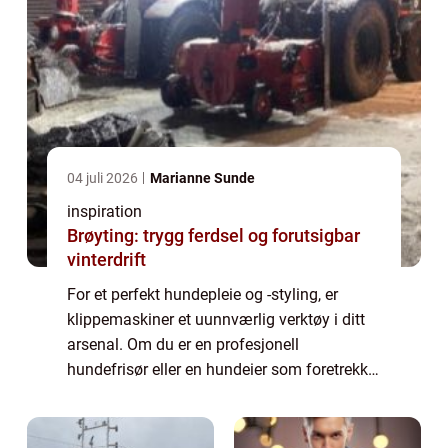
04 juli 2026
Marianne Sunde
inspiration
Brøyting: trygg ferdsel og forutsigbar
vinterdrift
For et perfekt hundepleie og -styling, er
klippemaskiner et uunnværlig verktøy i ditt
arsenal. Om du er en profesjonell
hundefrisør eller en hundeier som foretrekker
å stelle kjæledyret hjemme, å velge en god
kli...