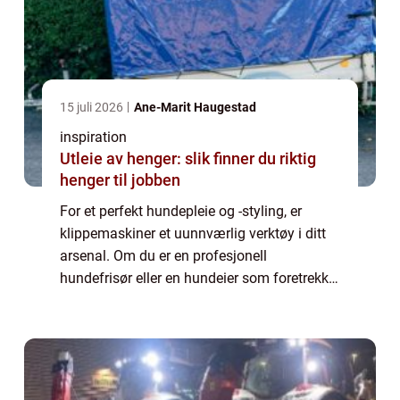
15 juli 2026
Ane-Marit Haugestad
inspiration
Utleie av henger: slik finner du riktig
henger til jobben
For et perfekt hundepleie og -styling, er
klippemaskiner et uunnværlig verktøy i ditt
arsenal. Om du er en profesjonell
hundefrisør eller en hundeier som foretrekker
å stelle kjæledyret hjemme, å velge en god
kli...