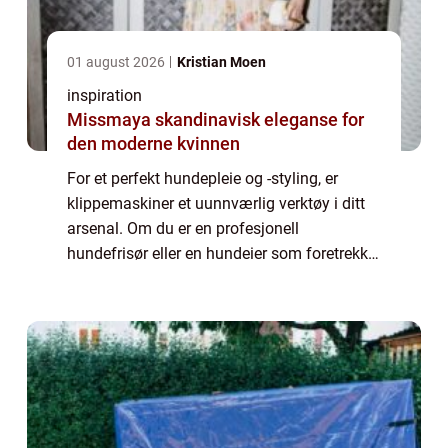
01 august 2026
Kristian Moen
inspiration
Missmaya skandinavisk eleganse for
den moderne kvinnen
For et perfekt hundepleie og -styling, er
klippemaskiner et uunnværlig verktøy i ditt
arsenal. Om du er en profesjonell
hundefrisør eller en hundeier som foretrekker
å stelle kjæledyret hjemme, å velge en god
kli...