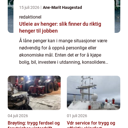
15 juli 2026
Ane-Marit Haugestad
redaktionel
Utleie av henger: slik finner du riktig
henger til jobben
Å låne penger kan i mange situasjoner være
nødvendig for å oppnå personlige eller
økonomiske mål. Enten det er for å kjøpe
bolig, bil, investere i utdanning, konsolidere
gjeld, eller rett...
04 juli 2026
01 juli 2026
Brøyting: trygg ferdsel og
Vdr service for trygg og