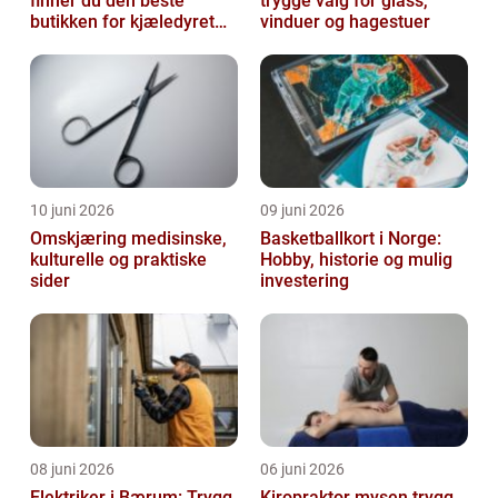
finner du den beste
trygge valg for glass,
butikken for kjæledyret
vinduer og hagestuer
ditt
10 juni 2026
09 juni 2026
Omskjæring medisinske,
Basketballkort i Norge:
kulturelle og praktiske
Hobby, historie og mulig
sider
investering
08 juni 2026
06 juni 2026
Elektriker i Bærum: Trygg
Kiropraktor mysen trygg