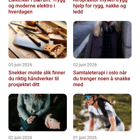
og moderne elektro i
hjelp for rygg, nakke og
hverdagen
ledd
05 juni 2026
02 juni 2026
Snekker molde slik finner
Samtaleterapi i oslo når
du riktig håndverker til
du trenger noen å snakke
prosjektet ditt
med
02 juni 2026
01 juni 2026