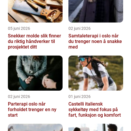
05 juni 2026
02 juni 2026
Snekker molde slik finner
Samtaleterapi i oslo når
du riktig håndverker til
du trenger noen å snakke
prosjektet ditt
med
02 juni 2026
01 juni 2026
Parterapi oslo når
Castelli italiensk
forholdet trenger en ny
sykkeltøy med fokus på
start
fart, funksjon og komfort