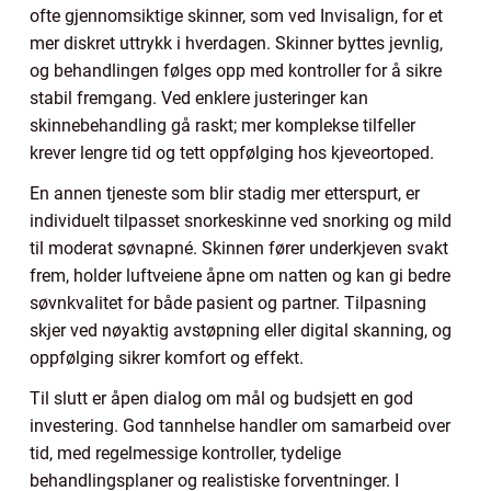
ofte gjennomsiktige skinner, som ved Invisalign, for et
mer diskret uttrykk i hverdagen. Skinner byttes jevnlig,
og behandlingen følges opp med kontroller for å sikre
stabil fremgang. Ved enklere justeringer kan
skinnebehandling gå raskt; mer komplekse tilfeller
krever lengre tid og tett oppfølging hos kjeveortoped.
En annen tjeneste som blir stadig mer etterspurt, er
individuelt tilpasset snorkeskinne ved snorking og mild
til moderat søvnapné. Skinnen fører underkjeven svakt
frem, holder luftveiene åpne om natten og kan gi bedre
søvnkvalitet for både pasient og partner. Tilpasning
skjer ved nøyaktig avstøpning eller digital skanning, og
oppfølging sikrer komfort og effekt.
Til slutt er åpen dialog om mål og budsjett en god
investering. God tannhelse handler om samarbeid over
tid, med regelmessige kontroller, tydelige
behandlingsplaner og realistiske forventninger. I