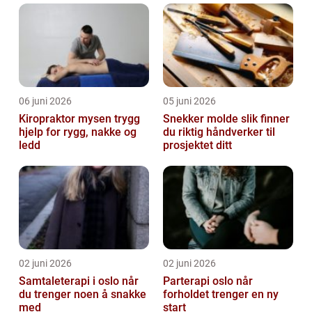
06 juni 2026
05 juni 2026
Kiropraktor mysen trygg
Snekker molde slik finner
hjelp for rygg, nakke og
du riktig håndverker til
ledd
prosjektet ditt
02 juni 2026
02 juni 2026
Samtaleterapi i oslo når
Parterapi oslo når
du trenger noen å snakke
forholdet trenger en ny
med
start