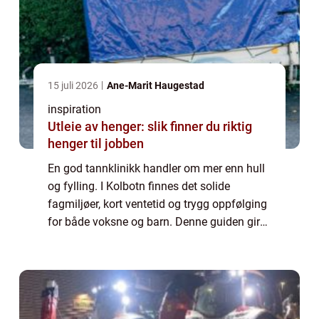
15 juli 2026
Ane-Marit Haugestad
inspiration
Utleie av henger: slik finner du riktig
henger til jobben
En god tannklinikk handler om mer enn hull
og fylling. I Kolbotn finnes det solide
fagmiljøer, kort ventetid og trygg oppfølging
for både voksne og barn. Denne guiden gir
en enkel oversikt over hva som kjennetegner
en god klinikk,...