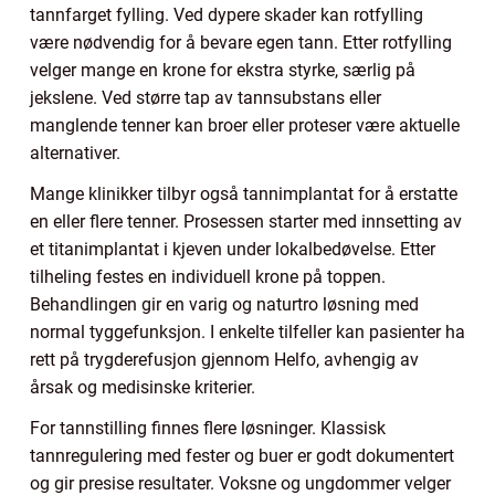
tannfarget fylling. Ved dypere skader kan rotfylling
være nødvendig for å bevare egen tann. Etter rotfylling
velger mange en krone for ekstra styrke, særlig på
jekslene. Ved større tap av tannsubstans eller
manglende tenner kan broer eller proteser være aktuelle
alternativer.
Mange klinikker tilbyr også tannimplantat for å erstatte
en eller flere tenner. Prosessen starter med innsetting av
et titanimplantat i kjeven under lokalbedøvelse. Etter
tilheling festes en individuell krone på toppen.
Behandlingen gir en varig og naturtro løsning med
normal tyggefunksjon. I enkelte tilfeller kan pasienter ha
rett på trygderefusjon gjennom Helfo, avhengig av
årsak og medisinske kriterier.
For tannstilling finnes flere løsninger. Klassisk
tannregulering med fester og buer er godt dokumentert
og gir presise resultater. Voksne og ungdommer velger