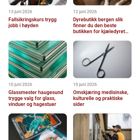
13 juni 2026
12 juni 2026
Fallsikringskurs trygg
Dyrebutikk bergen slik
jobb i høyden
finner du den beste
butikken for kjæledyret
ditt
10 juni 2026
10 juni 2026
Glassmester haugesund
Omskjæring medisinske,
trygge valg for glass,
kulturelle og praktiske
vinduer og hagestuer
sider