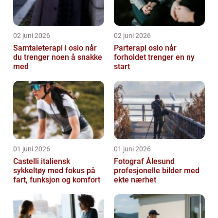
02 juni 2026
02 juni 2026
Samtaleterapi i oslo når
Parterapi oslo når
du trenger noen å snakke
forholdet trenger en ny
med
start
01 juni 2026
01 juni 2026
Castelli italiensk
Fotograf Ålesund
sykkeltøy med fokus på
profesjonelle bilder med
fart, funksjon og komfort
ekte nærhet