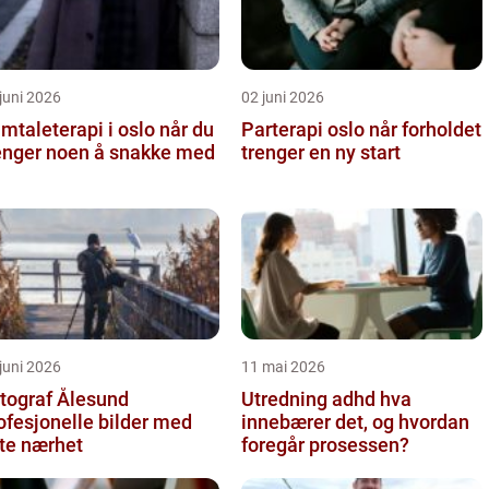
juni 2026
02 juni 2026
taleterapi i oslo når du
Parterapi oslo når forholdet
enger noen å snakke med
trenger en ny start
juni 2026
11 mai 2026
tograf Ålesund
Utredning adhd hva
ofesjonelle bilder med
innebærer det, og hvordan
te nærhet
foregår prosessen?