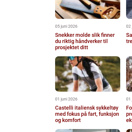
05 juni 2026
02 
Snekker molde slik finner
Sam
du riktig håndverker til
tr
prosjektet ditt
01 juni 2026
01 
Castelli italiensk sykkeltøy
Fo
med fokus på fart, funksjon
pr
og komfort
ek