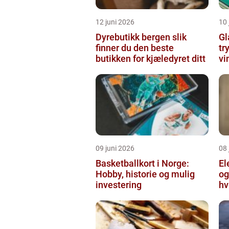
12 juni 2026
10 
Dyrebutikk bergen slik
Gl
finner du den beste
tr
butikken for kjæledyret ditt
vi
09 juni 2026
08 
Basketballkort i Norge:
El
Hobby, historie og mulig
og
investering
hv