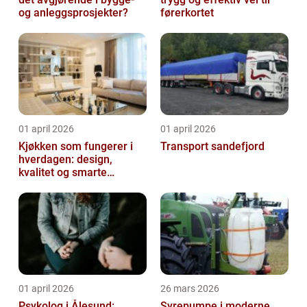
og anleggsprosjekter?
førerkortet
01 april 2026
01 april 2026
Kjøkken som fungerer i
Transport sandefjord
hverdagen: design,
kvalitet og smarte
løsninger
01 april 2026
26 mars 2026
Psykolog i Ålesund:
Syrepumpe i moderne