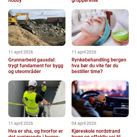
hobby
gruppereise
11 april 2026
11 april 2026
Grunnarbeid gausdal:
Rynkebehandling bergen
trygt fundament for bygg
hva bør du vite før du
og uteområder
bestiller time?
11 april 2026
04 april 2026
Hva er sha, og hvorfor er
Kjøreskole nordstrand
det avgjørende i bygge-
trygg og effektiv vei til