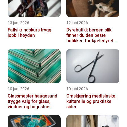
13 juni 2026
12 juni 2026
Fallsikringskurs trygg
Dyrebutikk bergen slik
jobb i høyden
finner du den beste
butikken for kjæledyret
ditt
10 juni 2026
10 juni 2026
Glassmester haugesund
Omskjæring medisinske,
trygge valg for glass,
kulturelle og praktiske
vinduer og hagestuer
sider