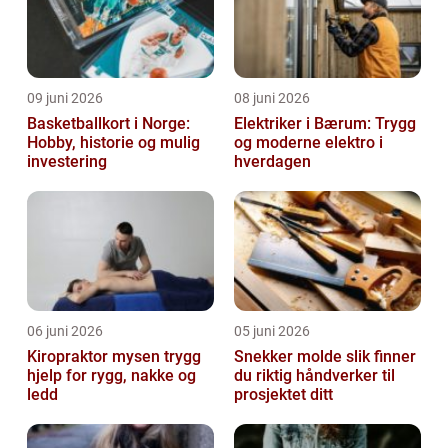
09 juni 2026
08 juni 2026
Basketballkort i Norge:
Elektriker i Bærum: Trygg
Hobby, historie og mulig
og moderne elektro i
investering
hverdagen
06 juni 2026
05 juni 2026
Kiropraktor mysen trygg
Snekker molde slik finner
hjelp for rygg, nakke og
du riktig håndverker til
ledd
prosjektet ditt