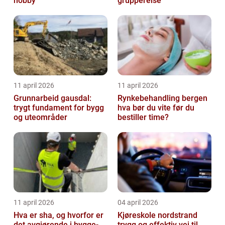
hobby
gruppereise
11 april 2026
11 april 2026
Grunnarbeid gausdal:
Rynkebehandling bergen
trygt fundament for bygg
hva bør du vite før du
og uteområder
bestiller time?
11 april 2026
04 april 2026
Hva er sha, og hvorfor er
Kjøreskole nordstrand
det avgjørende i bygge-
trygg og effektiv vei til