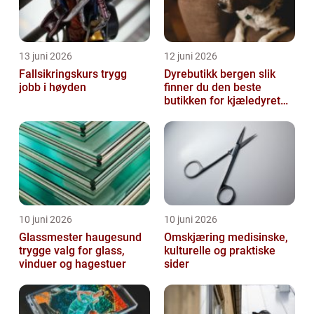
13 juni 2026
12 juni 2026
Fallsikringskurs trygg
Dyrebutikk bergen slik
jobb i høyden
finner du den beste
butikken for kjæledyret
ditt
10 juni 2026
10 juni 2026
Glassmester haugesund
Omskjæring medisinske,
trygge valg for glass,
kulturelle og praktiske
vinduer og hagestuer
sider