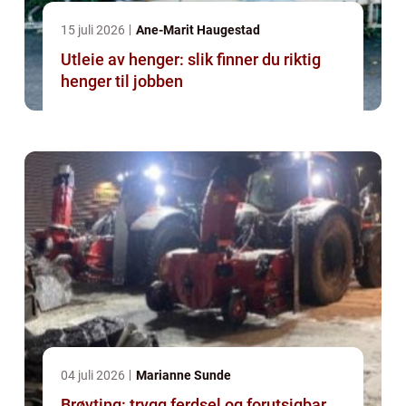
15 juli 2026
Ane-Marit Haugestad
Utleie av henger: slik finner du riktig
henger til jobben
04 juli 2026
Marianne Sunde
Brøyting: trygg ferdsel og forutsigbar