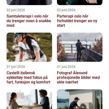
02 juni 2026
02 juni 2026
Samtaleterapi i oslo når
Parterapi oslo når
du trenger noen å snakke
forholdet trenger en ny
med
start
01 juni 2026
01 juni 2026
Castelli italiensk
Fotograf Ålesund
sykkeltøy med fokus på
profesjonelle bilder med
fart, funksjon og komfort
ekte nærhet