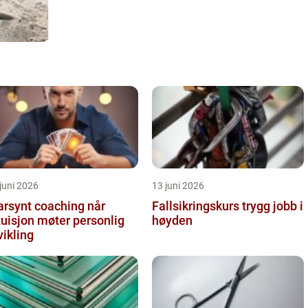
juni 2026
13 juni 2026
arsynt coaching når
Fallsikringskurs trygg jobb i
tuisjon møter personlig
høyden
vikling