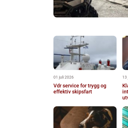
01 juli 2026
13 
Vdr service for trygg og
Kl
effektiv skipsfart
in
ut