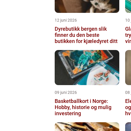
12 juni 2026
10 
Dyrebutikk bergen slik
Gl
finner du den beste
tr
butikken for kjæledyret ditt
vi
09 juni 2026
08 
Basketballkort i Norge:
El
Hobby, historie og mulig
og
investering
hv