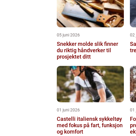
05 juni 2026
02 
Snekker molde slik finner
Sam
du riktig håndverker til
tr
prosjektet ditt
01 juni 2026
01 
Castelli italiensk sykkeltøy
Fo
med fokus på fart, funksjon
pr
og komfort
ek