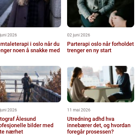
juni 2026
02 juni 2026
taleterapi i oslo når du
Parterapi oslo når forholdet
enger noen å snakke med
trenger en ny start
juni 2026
11 mai 2026
tograf Ålesund
Utredning adhd hva
ofesjonelle bilder med
innebærer det, og hvordan
te nærhet
foregår prosessen?