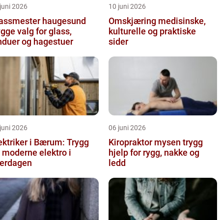
juni 2026
10 juni 2026
assmester haugesund
Omskjæring medisinske,
ygge valg for glass,
kulturelle og praktiske
nduer og hagestuer
sider
juni 2026
06 juni 2026
ektriker i Bærum: Trygg
Kiropraktor mysen trygg
 moderne elektro i
hjelp for rygg, nakke og
erdagen
ledd