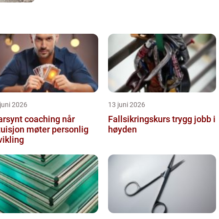
juni 2026
13 juni 2026
arsynt coaching når
Fallsikringskurs trygg jobb i
tuisjon møter personlig
høyden
vikling