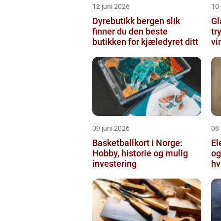
12 juni 2026
10 
Dyrebutikk bergen slik
Gl
finner du den beste
tr
butikken for kjæledyret ditt
vi
09 juni 2026
08 
Basketballkort i Norge:
El
Hobby, historie og mulig
og
investering
hv