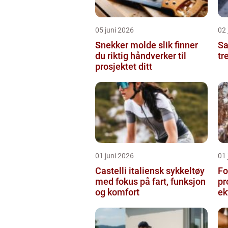
05 juni 2026
02 
Snekker molde slik finner
Sam
du riktig håndverker til
tr
prosjektet ditt
01 juni 2026
01 
Castelli italiensk sykkeltøy
Fo
med fokus på fart, funksjon
pr
og komfort
ek