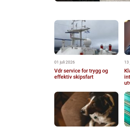
01 juli 2026
13 
Vdr service for trygg og
Kl
effektiv skipsfart
in
ut