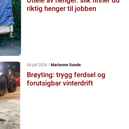
Utleie av henger: slik finner du
riktig henger til jobben
04 juli 2026
Marianne Sunde
Brøyting: trygg ferdsel og
forutsigbar vinterdrift