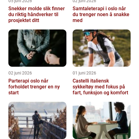
05 juni 2026
02 juni 2026
Snekker molde slik finner
Samtaleterapi i oslo når
du riktig håndverker til
du trenger noen å snakke
prosjektet ditt
med
02 juni 2026
01 juni 2026
Parterapi oslo når
Castelli italiensk
forholdet trenger en ny
sykkeltøy med fokus på
start
fart, funksjon og komfort