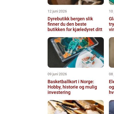
12 juni 2026
10 
Dyrebutikk bergen slik
Gl
finner du den beste
tr
butikken for kjæledyret ditt
vi
09 juni 2026
08 
Basketballkort i Norge:
El
Hobby, historie og mulig
og
investering
hv