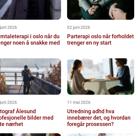
juni 2026
02 juni 2026
taleterapi i oslo når du
Parterapi oslo når forholdet
enger noen å snakke med
trenger en ny start
juni 2026
11 mai 2026
tograf Ålesund
Utredning adhd hva
ofesjonelle bilder med
innebærer det, og hvordan
te nærhet
foregår prosessen?