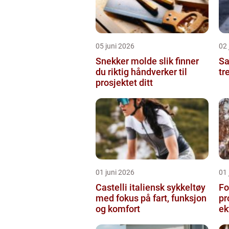
05 juni 2026
02 
Snekker molde slik finner
Sam
du riktig håndverker til
tr
prosjektet ditt
01 juni 2026
01 
Castelli italiensk sykkeltøy
Fo
med fokus på fart, funksjon
pr
og komfort
ek