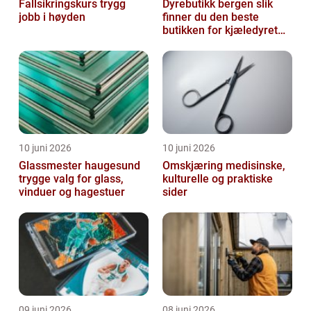
Fallsikringskurs trygg
Dyrebutikk bergen slik
jobb i høyden
finner du den beste
butikken for kjæledyret
ditt
10 juni 2026
10 juni 2026
Glassmester haugesund
Omskjæring medisinske,
trygge valg for glass,
kulturelle og praktiske
vinduer og hagestuer
sider
09 juni 2026
08 juni 2026