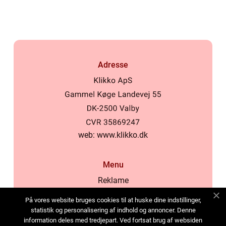
Adresse
web:
www.klikko.dk
Menu
Reklame
Om oss
På vores website bruges cookies til at huske dine indstillinger,
Cookies
statistik og personalisering af indhold og annoncer. Denne
information deles med tredjepart. Ved fortsat brug af websiden
Kontakt Oss