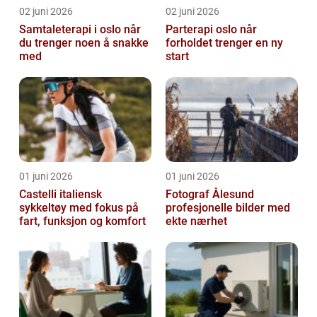
02 juni 2026
02 juni 2026
Samtaleterapi i oslo når
Parterapi oslo når
du trenger noen å snakke
forholdet trenger en ny
med
start
01 juni 2026
01 juni 2026
Castelli italiensk
Fotograf Ålesund
sykkeltøy med fokus på
profesjonelle bilder med
fart, funksjon og komfort
ekte nærhet