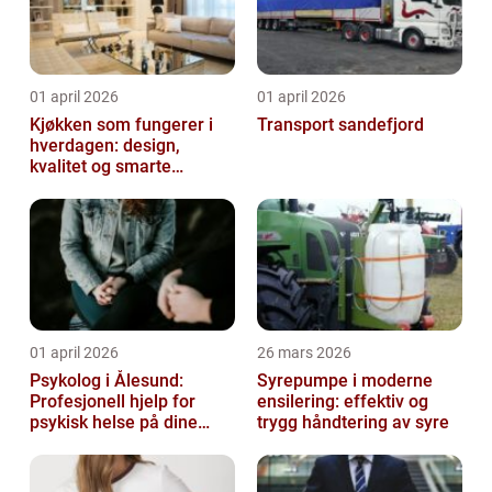
01 april 2026
01 april 2026
Kjøkken som fungerer i
Transport sandefjord
hverdagen: design,
kvalitet og smarte
løsninger
01 april 2026
26 mars 2026
Psykolog i Ålesund:
Syrepumpe i moderne
Profesjonell hjelp for
ensilering: effektiv og
psykisk helse på dine
trygg håndtering av syre
premisser